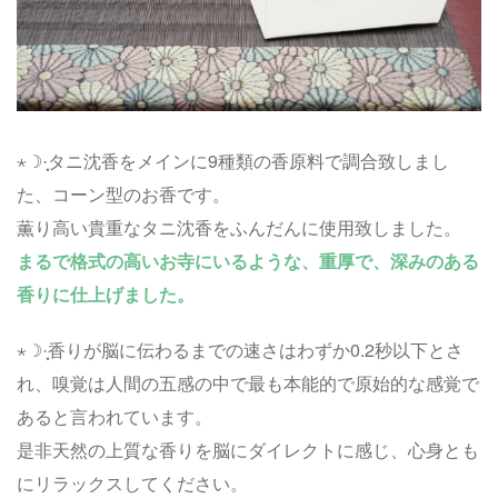
⋆☽︎︎·̩͙タニ沈香をメインに9種類の香原料で調合致しまし
た、コーン型のお香です。
薫り高い貴重なタニ沈香をふんだんに使用致しました。
まるで格式の高いお寺にいるような、重厚で、深みのある
香りに仕上げました。
⋆☽︎︎·̩͙香りが脳に伝わるまでの速さはわずか0.2秒以下とさ
れ、嗅覚は人間の五感の中で最も本能的で原始的な感覚で
あると言われています。
是非天然の上質な香りを脳にダイレクトに感じ、心身とも
にリラックスしてください。