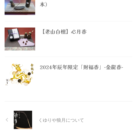
本）
【老山白檀】心月香
2024年辰年限定「財福香」-金龍香-
くゆりや狼月について