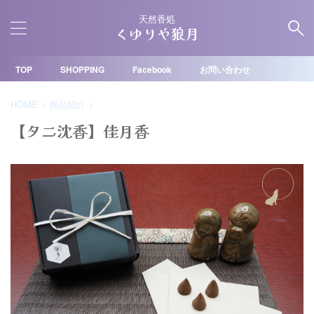
天然香処
くゆりや狼月
TOP
SHOPPING
Facebook
お問い合わせ
HOME
>
商品紹介
>
【タニ沈香】佳月香