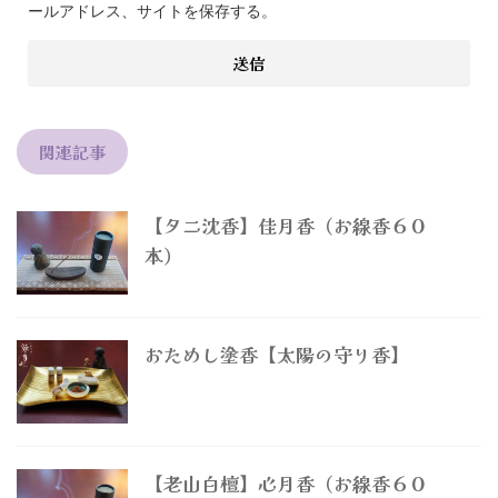
ールアドレス、サイトを保存する。
関連記事
【タニ沈香】佳月香（お線香６０
本）
おためし塗香【太陽の守り香】
【老山白檀】心月香（お線香６０