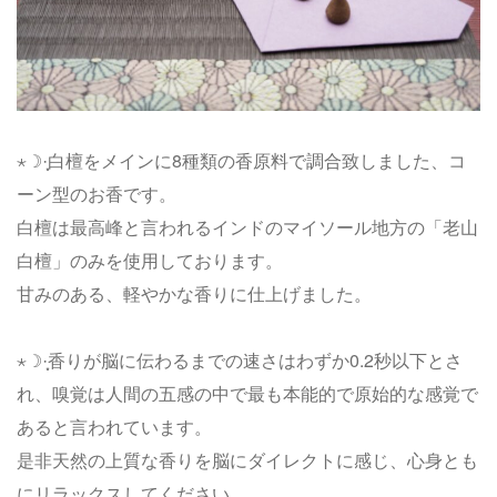
⋆☽︎︎·̩͙白檀をメインに8種類の香原料で調合致しました、コ
ーン型のお香です。
白檀は最高峰と言われるインドのマイソール地方の「老山
白檀」のみを使用しております。
甘みのある、軽やかな香りに仕上げました。
⋆☽︎︎·̩͙香りが脳に伝わるまでの速さはわずか0.2秒以下とさ
れ、嗅覚は人間の五感の中で最も本能的で原始的な感覚で
あると言われています。
是非天然の上質な香りを脳にダイレクトに感じ、心身とも
にリラックスしてください。