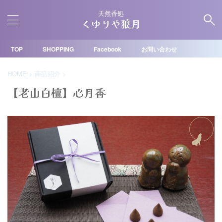
天然香処
くゆりや狼月
TOP
SHOPPING
Facebook
お問い合わせ
HOME
>
商品紹介
>
【老山白檀】心月香