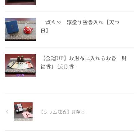
一点もの 漆塗り塗香入れ【天つ
日】
【金運UP】お財布に入れるお香「財
福香」-涼月香-
【シャム沈香】月華香